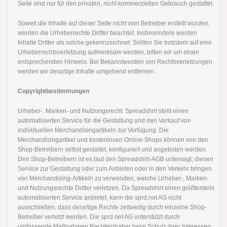
Seite sind nur für den privaten, nicht kommerziellen Gebrauch gestattet.
Soweit die Inhalte auf dieser Seite nicht vom Betreiber erstellt wurden,
werden die Urheberrechte Dritter beachtet. Insbesondere werden
Inhalte Dritter als solche gekennzeichnet. Sollten Sie trotzdem auf eine
Urheberrechtsverletzung aufmerksam werden, bitten wir um einen
entsprechenden Hinweis. Bei Bekanntwerden von Rechtsverletzungen
werden wir derartige Inhalte umgehend entfernen.
Copyrightbestimmungen
Urheber-, Marken- und Nutzungsrecht: Spreadshirt stellt einen
automatisierten Service für die Gestaltung und den Verkauf von
individuellen Merchandisingartikeln zur Verfügung. Die
Merchandisingartikel und kostenlosen Online-Shops können von den
Shop-Betreibern selbst gestaltet, konfiguriert und angeboten werden.
Den Shop-Betreibern ist es laut den Spreadshirt-AGB untersagt, diesen
Service zur Gestaltung oder zum Anbieten oder in den Verkehr bringen
von Merchandising-Artikeln zu verwenden, welche Urheber-, Marken-
und Nutzungsrechte Dritter verletzen. Da Spreadshirt einen größtenteils
automatisierten Service anbietet, kann die sprd.net AG nicht
ausschließen, dass derartige Rechte zeitweilig durch einzelne Shop-
Betreiber verletzt werden. Die sprd.net AG unterstützt durch
umfassende Maßnahmen Rechteinhaber beim Schutz ihrer Interessen,